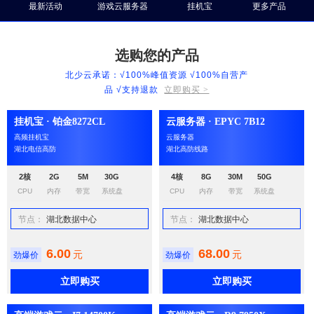
最新活动
游戏云服务器
挂机宝
更多产品
选购您的产品
北少云承诺：√100%峰值资源 √100%自营产
品 √支持退款
立即购买 >
挂机宝 · 铂金8272CL
云服务器 · EPYC 7B12
高频挂机宝
云服务器
湖北电信高防
湖北高防线路
2核
2G
5M
30G
4核
8G
30M
50G
CPU
内存
带宽
系统盘
CPU
内存
带宽
系统盘
节点：
湖北数据中心
节点：
湖北数据中心
6.00
68.00
元
元
劲爆价
劲爆价
立即购买
立即购买