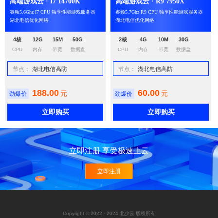
高端游戏云 · I7 14700K
高端游戏云 · R9 7950X
睿频5.6Ghz I7 CPU 独享性能游戏服务器
睿频5.7Ghz R9 CPU 独享性能游戏服务器
湖北电信优化网络
湖北电信优化网络
4核
12G
15M
50G
2核
4G
10M
30G
CPU
内存
带宽
数据盘
CPU
内存
带宽
数据盘
节点：
湖北电信高防
节点：
湖北电信高防
188.00
60.00
元
元
劲爆价
劲爆价
立即购买
立即购买
立即注册 享受极速上云
立即注册
Copyright © 2022 - 2024 北少云 版权所有