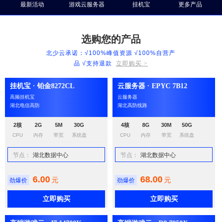
最新活动
游戏云服务器
挂机宝
更多产品
选购您的产品
北少云承诺：√100%峰值资源 √100%自营产
品 √支持退款
立即购买 >
挂机宝 · 铂金8272CL
云服务器 · EPYC 7B12
高频挂机宝
云服务器
湖北电信高防
湖北高防线路
2核
2G
5M
30G
4核
8G
30M
50G
CPU
内存
带宽
系统盘
CPU
内存
带宽
系统盘
节点：
湖北数据中心
节点：
湖北数据中心
6.00
68.00
元
元
劲爆价
劲爆价
立即购买
立即购买