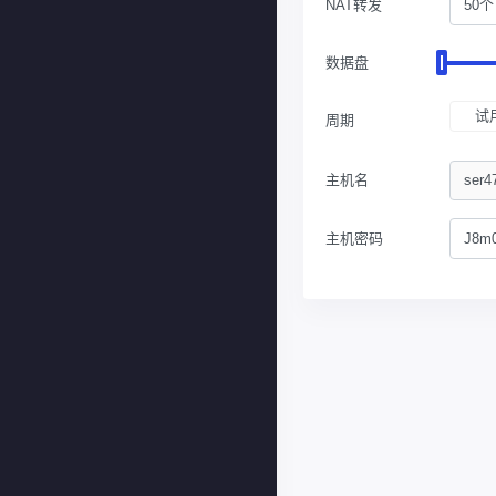
NAT转发
50个
数据盘
试
周期
主机名
主机密码