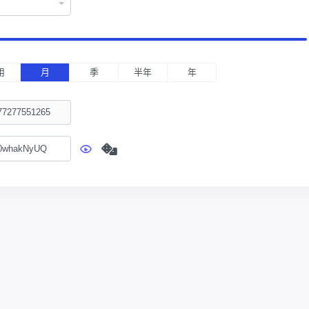
用
月
季
半年
年