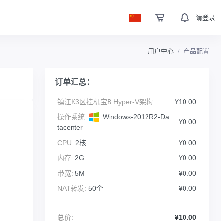
请登录
用户中心
产品配置
订单汇总：
镇江K3区挂机宝B Hyper-V架构:
¥10.00
操作系统:
Windows-2012R2-Da
¥0.00
tacenter
CPU:
2核
¥0.00
内存:
2G
¥0.00
带宽:
5M
¥0.00
NAT转发:
50个
¥0.00
总价:
¥10.00