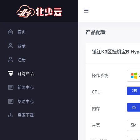
首页
产品配置
登录
镇江K3区挂机宝B Hyp
注册
订购产品
操作系统
新闻中心
2核
CPU
帮助中心
2G
内存
资源下载
带宽
5M