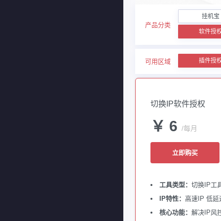
挂机宝
产品分类
软件授
插件授
可用区域
切换IP软件授权
￥ 6
/每月
立即购买
工具类型：
切换IP工
IP特性：
高速IP 低延
核心功能：
解决IP风