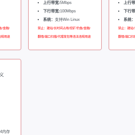
上行带宽:
5Mbps
上行带
下行带宽:
100Mbps
下行带
系统：
支持Win Linux
系统
/金融/
禁止：建站/长时间占用/挖矿/钓鱼/金融/
禁止：建站/
违规用途
翻墙/端口扫描/代理发包等违法违规用途
翻墙/端口扫
义
R4内存