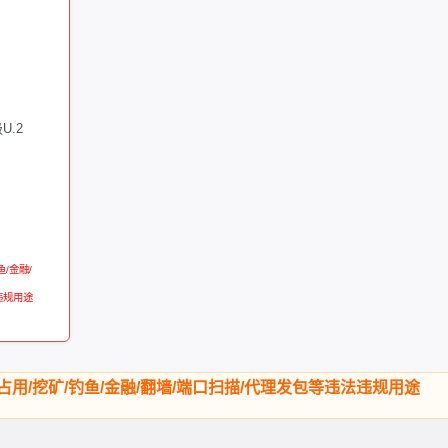
U.2
/金融/
违规用途
用/挖矿/钓鱼/金融/翻墙/端口扫描/代理发包等违法违规用途