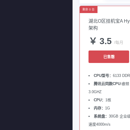
剩余 0 台
湖北O区挂机宝A Hyp
架构
￥ 3.5
/每月
已售罄
CPU型号：
6133 DD
腾讯云同款CPU:
睿频
3.0GHZ
CPU：
1核
内存：
1G
系统盘：
30GB 企业级
速度4000m/s