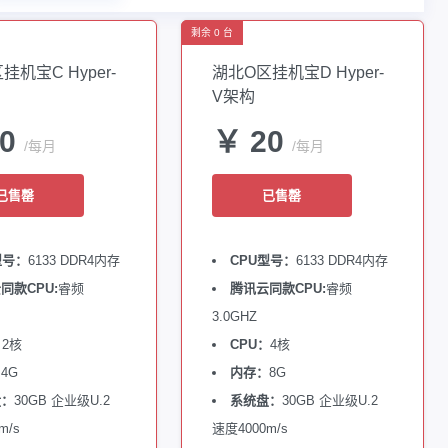
剩余 0 台
挂机宝C Hyper-
湖北O区挂机宝D Hyper-
V架构
10
￥ 20
/每月
/每月
已售罄
已售罄
型号：
6133 DDR4内存
CPU型号：
6133 DDR4内存
同款CPU:
睿频
腾讯云同款CPU:
睿频
3.0GHZ
：
2核
CPU：
4核
：
4G
内存：
8G
盘：
30GB 企业级U.2
系统盘：
30GB 企业级U.2
m/s
速度4000m/s