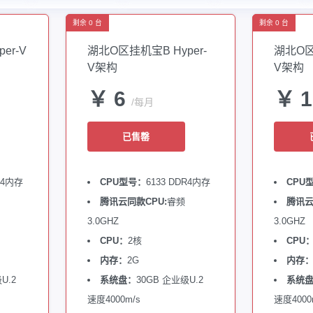
剩余 0 台
剩余 0 台
er-V
湖北O区挂机宝B Hyper-
湖北O区
V架构
V架构
￥ 6
￥ 
/每月
已售罄
R4内存
CPU型号：
6133 DDR4内存
CPU
腾讯云同款CPU:
睿频
腾讯云
3.0GHZ
3.0GHZ
CPU：
2核
CPU
内存：
2G
内存
U.2
系统盘：
30GB 企业级U.2
系统
速度4000m/s
速度4000