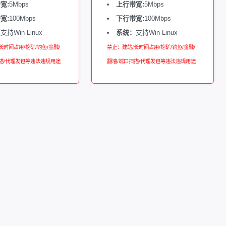
宽:
5Mbps
上行带宽:
5Mbps
宽:
100Mbps
下行带宽:
100Mbps
：
支持Win Linux
系统：
支持Win Linux
长时间占用/挖矿/钓鱼/金融/
禁止：建站/长时间占用/挖矿/钓鱼/金融/
描/代理发包等违法违规用途
翻墙/端口扫描/代理发包等违法违规用途