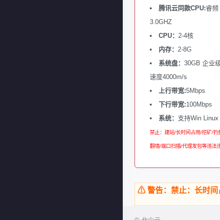
腾讯云同款CPU:
睿频
3.0GHZ
CPU：
2-4核
内存：
2-8G
系统盘：
30GB 企业级
速度4000m/s
上行带宽:
5Mbps
下行带宽:
100Mbps
系统：
支持Win Linux
禁止：建站/长时间占用/挖矿/钓鱼
翻墙/端口扫描/代理发包等违法
⚠ 警告：禁止：长时间占