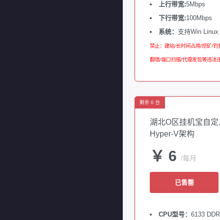
上行带宽:
5Mbps
下行带宽:
100Mbps
系统：
支持Win Linux
禁止：建站/长时间占用/挖矿/钓鱼
翻墙/端口扫描/代理发包等违法
剩余 0 台
湖北O区挂机宝自定
Hyper-V架构
￥ 6
/每月
已售罄
CPU型号：
6133 DD