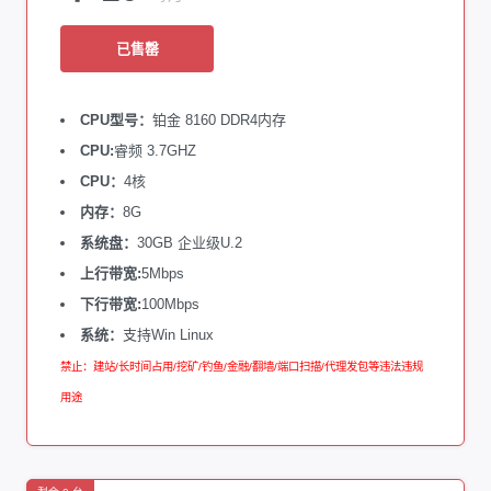
已售罄
CPU型号：
铂金 8160 DDR4内存
CPU:
睿频 3.7GHZ
CPU：
4核
内存：
8G
系统盘：
30GB 企业级U.2
上行带宽:
5Mbps
下行带宽:
100Mbps
系统：
支持Win Linux
禁止：建站/长时间占用/挖矿/钓鱼/金融/翻墙/端口扫描/代理发包等违法违规
用途