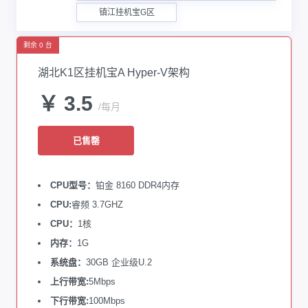
镇江挂机宝G区
剩余 0 台
湖北K1区挂机宝A Hyper-V架构
￥ 3.5
/每月
已售罄
CPU型号：
铂金 8160 DDR4内存
CPU:
睿频 3.7GHZ
CPU：
1核
内存：
1G
系统盘：
30GB 企业级U.2
上行带宽:
5Mbps
下行带宽:
100Mbps