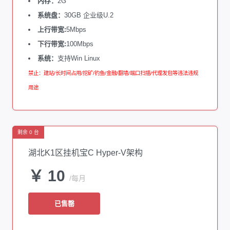
内存：
2G
系统盘：
30GB 企业级U.2
上行带宽:
5Mbps
下行带宽:
100Mbps
系统：
支持Win Linux
禁止：建站/长时间占用/挖矿/钓鱼/金融/翻墙/端口扫描/代理发包等违法违规
用途
剩余 0 台
湖北K1区挂机宝C Hyper-V架构
￥ 10
/每月
已售罄