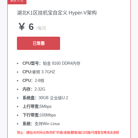
剩余 0 台
湖北K1区挂机宝自定义 Hyper-V架构
￥ 6
/每月
已售罄
CPU型号：
铂金 8160 DDR4内存
CPU:
睿频 3.7GHZ
CPU：
2-8核
内存：
2-32G
系统盘：
30GB 企业级U.2
上行带宽:
5Mbps
下行带宽:
100Mbps
系统：
支持Win Linux
禁止：建站/长时间占用/挖矿/钓鱼/金融/翻墙/端口扫描/代理发包等违法违规