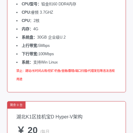
CPU型号：
铂金8160 DDR4内存
CPU:
睿频 3.7GHZ
CPU：
2核
内存：
4G
系统盘：
30GB 企业级U.2
上行带宽:
5Mbps
下行带宽:
100Mbps
系统：
支持Win Linux
禁止：建站/长时间占用/挖矿/钓鱼/金融/翻墙/端口扫描/代理发包等违法违规
用途
剩余 0 台
湖北K1区挂机宝D Hyper-V架构
￥ 20
/每月