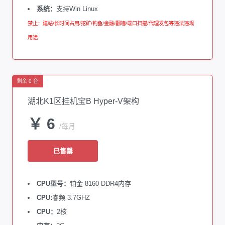
系统：
支持Win Linux
禁止：建站/长时间占用/挖矿/钓鱼/金融/翻墙/端口扫描/代理发包等违法违规
用途
剩余 0 台
湖北K1区挂机宝B Hyper-V架构
￥ 6
/每月
已售罄
CPU型号：
铂金 8160 DDR4内存
CPU:
睿频 3.7GHZ
CPU：
2核