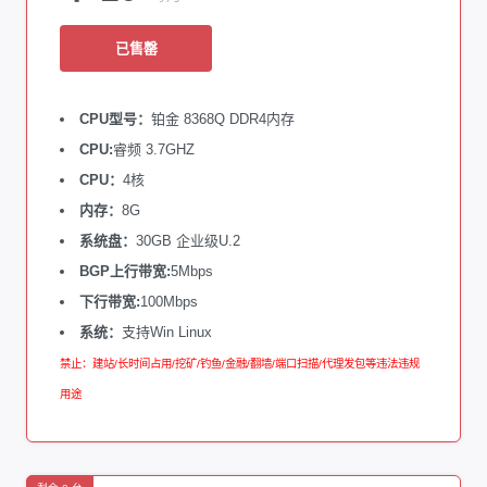
已售罄
CPU型号：
铂金 8368Q DDR4内存
CPU:
睿频 3.7GHZ
CPU：
4核
内存：
8G
系统盘：
30GB 企业级U.2
BGP上行带宽:
5Mbps
下行带宽:
100Mbps
系统：
支持Win Linux
禁止：建站/长时间占用/挖矿/钓鱼/金融/翻墙/端口扫描/代理发包等违法违规
用途