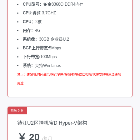
CPU型号：
铂金8368Q DDR4内存
CPU:
睿频 3.7GHZ
CPU：
2核
内存：
4G
系统盘：
30GB 企业级U.2
BGP上行带宽:
5Mbps
下行带宽:
100Mbps
系统：
支持Win Linux
禁止：建站/长时间占用/挖矿/钓鱼/金融/翻墙/端口扫描/代理发包等违法违规
用途
剩余 0 台
镇江U2区挂机宝D Hyper-V架构
￥ 20
/每月