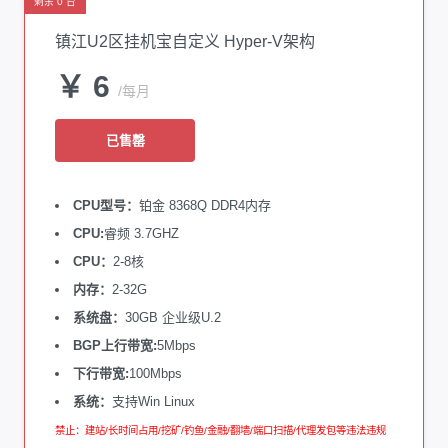
剩余 0 台
镇江U2区挂机宝自定义 Hyper-V架构
￥ 6
/每月
已售罄
CPU型号：
铂金 8368Q DDR4内存
CPU:
睿频 3.7GHZ
CPU：
2-8核
内存：
2-32G
系统盘：
30GB 企业级U.2
BGP上行带宽:
5Mbps
下行带宽:
100Mbps
系统：
支持Win Linux
禁止：建站/长时间占用/挖矿/钓鱼/金融/翻墙/端口扫描/代理发包等违法违规