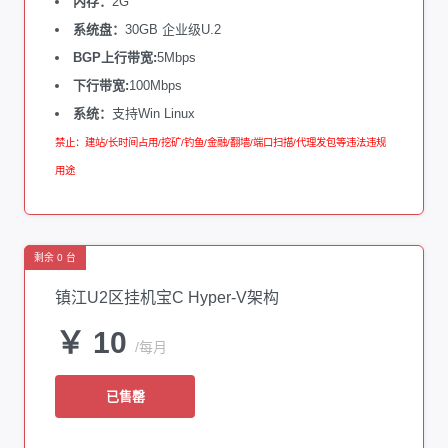
内存：
2G
系统盘：
30GB 企业级U.2
BGP上行带宽:
5Mbps
下行带宽:
100Mbps
系统：
支持Win Linux
禁止：建站/长时间占用/挖矿/钓鱼/金融/翻墙/端口扫描/代理发包等违法违规
用途
剩余 0 台
镇江U2区挂机宝C Hyper-V架构
￥ 10
/每月
已售罄