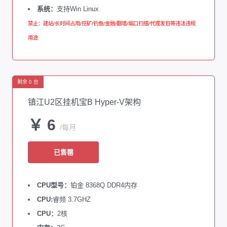
系统：
支持Win Linux
禁止：建站/长时间占用/挖矿/钓鱼/金融/翻墙/端口扫描/代理发包等违法违规
用途
剩余 0 台
镇江U2区挂机宝B Hyper-V架构
￥ 6
/每月
已售罄
CPU型号：
铂金 8368Q DDR4内存
CPU:
睿频 3.7GHZ
CPU：
2核