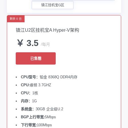
镇江挂机宝G区
剩余 0 台
镇江U2区挂机宝A Hyper-V架构
￥ 3.5
/每月
已售罄
CPU型号：
铂金 8368Q DDR4内存
CPU:
睿频 3.7GHZ
CPU：
1核
内存：
1G
系统盘：
30GB 企业级U.2
BGP上行带宽:
5Mbps
下行带宽:
100Mbps