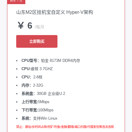
剩余 7 台
山东M2区挂机宝自定义 Hyper-V架构
￥ 6
/每月
立即购买
CPU型号：
铂金 8173M DDR4内存
CPU:
睿频 3.7GHZ
CPU：
2-8核
内存：
2-32G
系统盘：
30GB 企业级U.2
上行带宽:
5Mbps
下行带宽:
100Mbps
系统：
支持Win Linux
禁止：建站/长时间占用/挖矿/钓鱼/金融/翻墙/端口扫描/代理发包等违法违规