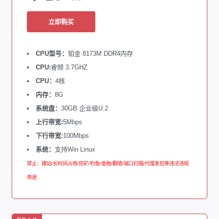
立即购买
CPU型号：
铂金 8173M DDR4内存
CPU:
睿频 3.7GHZ
CPU：
4核
内存：
8G
系统盘：
30GB 企业级U.2
上行带宽:
5Mbps
下行带宽:
100Mbps
系统：
支持Win Linux
禁止：建站/长时间占用/挖矿/钓鱼/金融/翻墙/端口扫描/代理发包等违法违规
用途