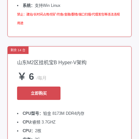
系统：
支持Win Linux
禁止：建站/长时间占用/挖矿/钓鱼/金融/翻墙/端口扫描/代理发包等违法违规
用途
剩余 14 台
山东M2区挂机宝B Hyper-V架构
￥ 6
/每月
立即购买
CPU型号：
铂金 8173M DDR4内存
CPU:
睿频 3.7GHZ
CPU：
2核