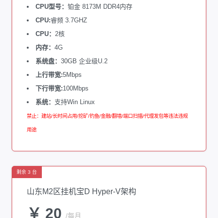
CPU型号：
铂金 8173M DDR4内存
CPU:
睿频 3.7GHZ
CPU：
2核
内存：
4G
系统盘：
30GB 企业级U.2
上行带宽:
5Mbps
下行带宽:
100Mbps
系统：
支持Win Linux
禁止：建站/长时间占用/挖矿/钓鱼/金融/翻墙/端口扫描/代理发包等违法违规
用途
剩余 3 台
山东M2区挂机宝D Hyper-V架构
￥ 20
/每月