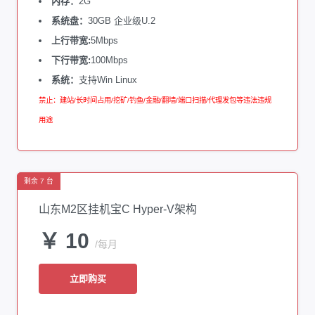
内存：
2G
系统盘：
30GB 企业级U.2
上行带宽:
5Mbps
下行带宽:
100Mbps
系统：
支持Win Linux
禁止：建站/长时间占用/挖矿/钓鱼/金融/翻墙/端口扫描/代理发包等违法违规
用途
剩余 7 台
山东M2区挂机宝C Hyper-V架构
￥ 10
/每月
立即购买