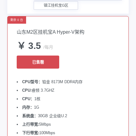
镇江挂机宝G区
剩余 0 台
山东M2区挂机宝A Hyper-V架构
￥ 3.5
/每月
已售罄
CPU型号：
铂金 8173M DDR4内存
CPU:
睿频 3.7GHZ
CPU：
1核
内存：
1G
系统盘：
30GB 企业级U.2
上行带宽:
5Mbps
下行带宽:
100Mbps